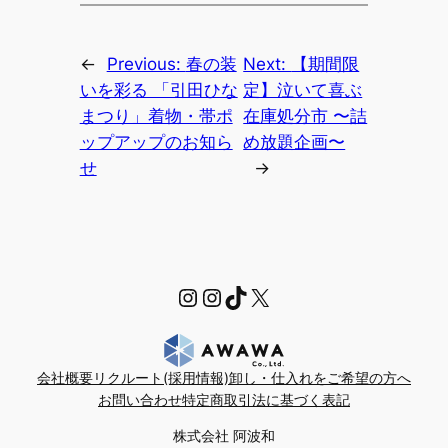
←
Previous:
春の装
Next:
【期間限
いを彩る 「引田ひな
定】泣いて喜ぶ
まつり」着物・帯ポ
在庫処分市 〜詰
ップアップのお知ら
め放題企画〜
せ
→
https://www.instagra
Instagram
TikTok
X
会社概要
リクルート(採用情報)
卸し・仕入れをご希望の方へ
お問い合わせ
特定商取引法に基づく表記
株式会社 阿波和