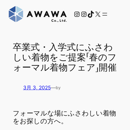
内
Instagram
Instagram
TikTok
X
容
を
ス
キ
ッ
卒業式・入学式にふさわ
プ
しい着物をご提案「春のフ
ォーマル着物フェア」開催
3月 3, 2025
—
by
フォーマルな場にふさわしい着物
をお探しの方へ。