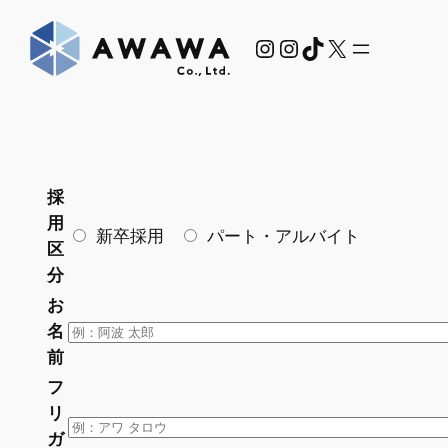
内
Instagram
Instagram
TikTok
X
容
を
ス
キ
ッ
プ
採
用
新卒採用
パート・アルバイト
区
分
お
名
前
フ
リ
ガ