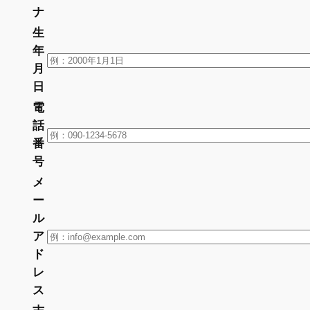
ナ
生
年
月
日
電
話
番
号
メ
ー
ル
ア
ド
レ
ス