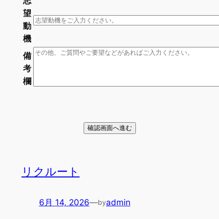
志
望
動
機
備
考
欄
確認画面へ進む
リクルート
6月 14, 2026
—
admin
by