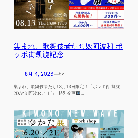
集まれ、歌舞伎者たち!&阿波和 ポ
ッポ街凱旋記念
8月 4, 2026
—
by
集まれ、歌舞伎者たち! 8月13日限定！「ポッポ街 凱旋！
2DAYS 阿波おどり市」特別企画
…