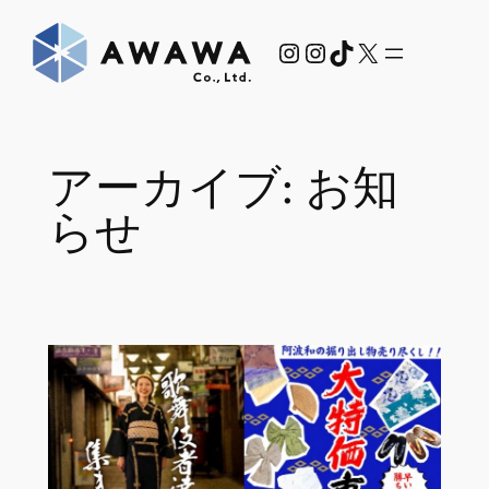
内
Instagram
Instagram
TikTok
X
容
を
ス
キ
ッ
アーカイブ:
お知
プ
らせ