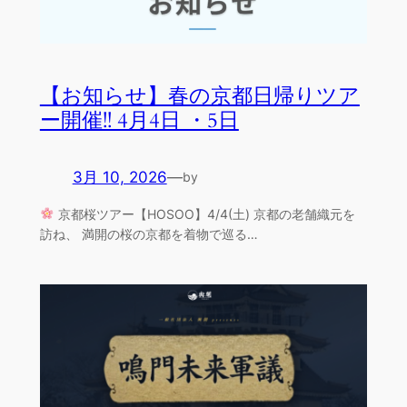
【お知らせ】春の京都日帰りツア
ー開催!! 4月4日 ・5日
3月 10, 2026
—
by
京都桜ツアー【HOSOO】4/4(土) 京都の老舗織元を
訪ね、 満開の桜の京都を着物で巡る…