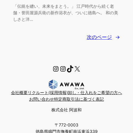
「伝統を纏い、未来をまとう。」 江戸時代から続く老
舗・誉田屋源兵衛の新作浴衣が、ついに徳島へ。 和の美
しさと洋…
次のページ
→
https://www.instagra
Instagram
TikTok
X
会社概要
リクルート(採用情報)
卸し・仕入れをご希望の方へ
お問い合わせ
特定商取引法に基づく表記
株式会社 阿波和
〒772-0003
徳島県鳴門市撫養町南浜東浜339