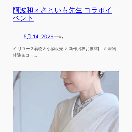
阿波和 × さといも先生 コラボイ
ベント
5月 14, 2026
—
by
✔ リユース着物＆小物販売 ✔ 新作浴衣お披露目 ✔ 着物
体験＆コー…