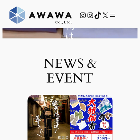
内
Instagram
Instagram
TikTok
X
容
を
ス
キ
ッ
プ
NEWS &
EVENT